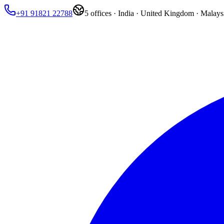
+91 91821 22788
5
offices ·
India · United Kingdom · Malays